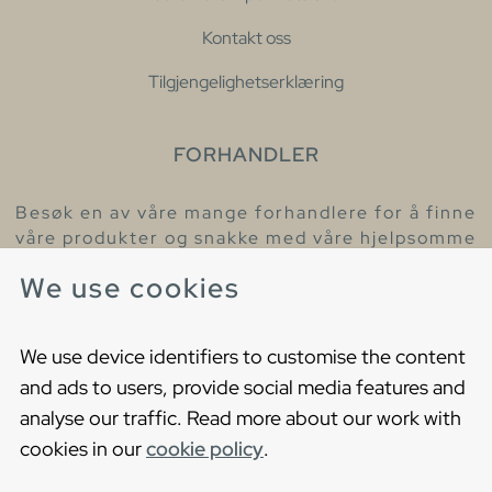
Kontakt oss
Tilgjengelighetserklæring
FORHANDLER
Besøk en av våre mange forhandlere for å finne
våre produkter og snakke med våre hjelpsomme
kollegaer.
We use cookies
Finn din nærmeste forhandler
We use device identifiers to customise the content
and ads to users, provide social media features and
analyse our traffic. Read more about our work with
cookies in our
cookie policy
.
Copyright © 2021 Gustavsberg. All Rights Reserved