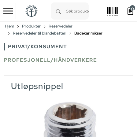
0
Skip to main content
Type 1 or more characters for results.
Hjem
Produkter
Reservedeler
Reservedeler til blandebatteri
Badekar mikser
PRIVAT/KONSUMENT
PROFESJONELL/HÅNDVERKERE
Utløpsnippel