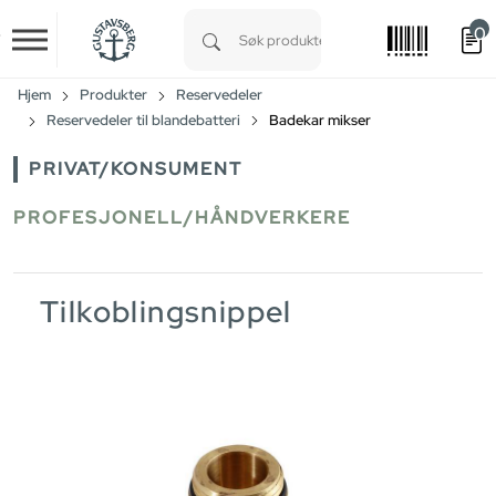
0
Skip to main content
Type 1 or more characters for results.
Hjem
Produkter
Reservedeler
Reservedeler til blandebatteri
Badekar mikser
PRIVAT/KONSUMENT
PROFESJONELL/HÅNDVERKERE
Tilkoblingsnippel