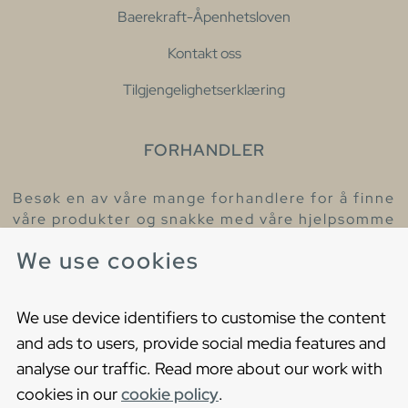
Baerekraft-Åpenhetsloven
Kontakt oss
Tilgjengelighetserklæring
FORHANDLER
Besøk en av våre mange forhandlere for å finne
våre produkter og snakke med våre hjelpsomme
kollegaer.
We use cookies
Finn din nærmeste forhandler
We use device identifiers to customise the content
and ads to users, provide social media features and
analyse our traffic. Read more about our work with
cookies in our
cookie policy
.