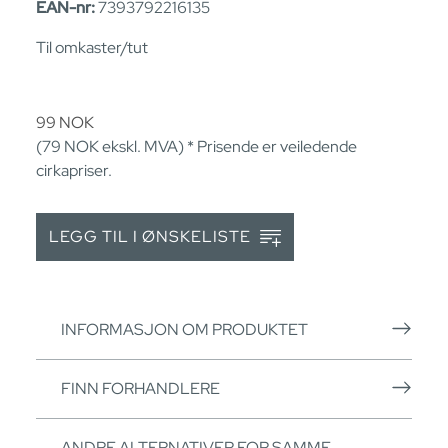
EAN-nr:
7393792216135
Til omkaster/tut
99
NOK
(79
NOK
ekskl. MVA) * Prisende er veiledende
cirkapriser.
LEGG TIL I ØNSKELISTE
INFORMASJON OM PRODUKTET
FINN FORHANDLERE
ANDRE ALTERNATIVER FOR SAMME