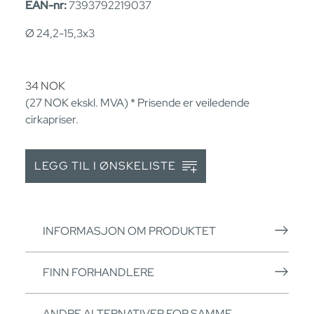
EAN-nr:
7393792219037
Ø 24,2-15,3x3
34
NOK
(27
NOK
ekskl. MVA) * Prisende er veiledende
cirkapriser.
LEGG TIL I ØNSKELISTE
INFORMASJON OM PRODUKTET
FINN FORHANDLERE
ANDRE ALTERNATIVER FOR SAMME