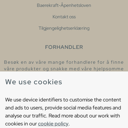
Baerekraft-Åpenhetsloven
Kontakt oss
Tilgjengelighetserklæring
FORHANDLER
Besøk en av våre mange forhandlere for å finne
våre produkter og snakke med våre hjelpsomme
kollegaer.
We use cookies
Finn din nærmeste forhandler
We use device identifiers to customise the content
and ads to users, provide social media features and
analyse our traffic. Read more about our work with
cookies in our
cookie policy
.