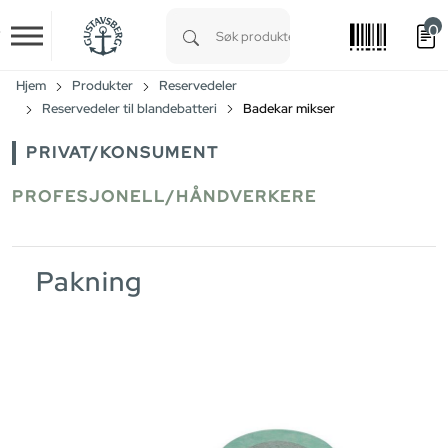
0
Skip to main content
Type 1 or more characters for results.
Hjem
Produkter
Reservedeler
Reservedeler til blandebatteri
Badekar mikser
PRIVAT/KONSUMENT
PROFESJONELL/HÅNDVERKERE
Pakning