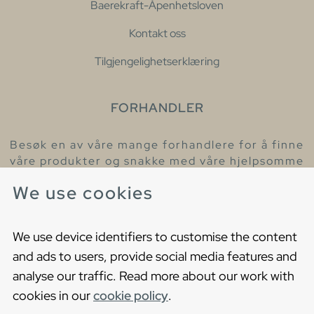
Baerekraft-Åpenhetsloven
Kontakt oss
Tilgjengelighetserklæring
FORHANDLER
Besøk en av våre mange forhandlere for å finne
våre produkter og snakke med våre hjelpsomme
kollegaer.
We use cookies
Finn din nærmeste forhandler
We use device identifiers to customise the content
and ads to users, provide social media features and
analyse our traffic. Read more about our work with
cookies in our
cookie policy
.