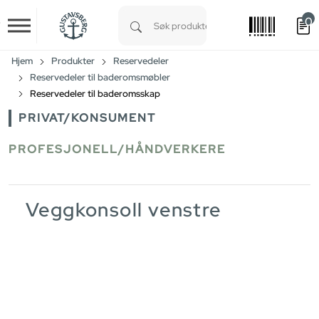
0
Skip to main content
Type 1 or more characters for results.
Hjem
Produkter
Reservedeler
Reservedeler til baderomsmøbler
Reservedeler til baderomsskap
PRIVAT/KONSUMENT
PROFESJONELL/HÅNDVERKERE
Veggkonsoll venstre