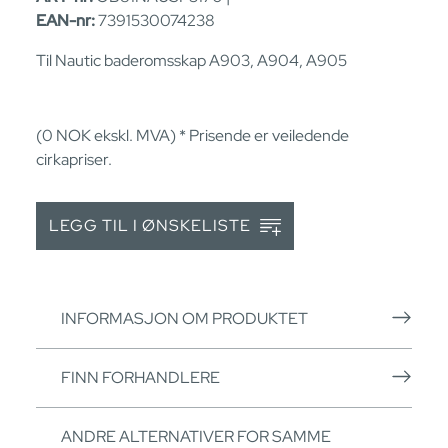
EAN-nr:
7391530074238
Til Nautic baderomsskap A903, A904, A905
(0
NOK
ekskl. MVA) * Prisende er veiledende
cirkapriser.
LEGG TIL I ØNSKELISTE
INFORMASJON OM PRODUKTET
FINN FORHANDLERE
ANDRE ALTERNATIVER FOR SAMME