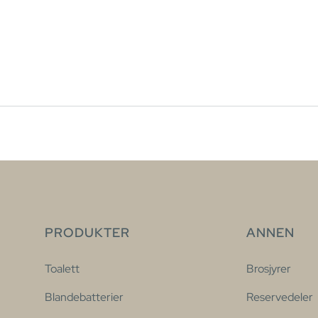
PRODUKTER
ANNEN
Toalett
Brosjyrer
Blandebatterier
Reservedeler