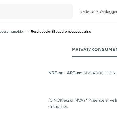
esults.
Baderomsplanlegge
 baderomsmøbler
Reservedeler til baderomsoppbevaring
PRIVAT/KONSUME
NRF-nr:
|
ART-nr:
GB8148000006 
(0
NOK
ekskl. MVA) * Prisende er vei
cirkapriser.