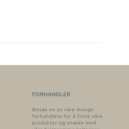
FORHANDLER
Besøk en av våre mange
forhandlere for å finne våre
produkter og snakke med