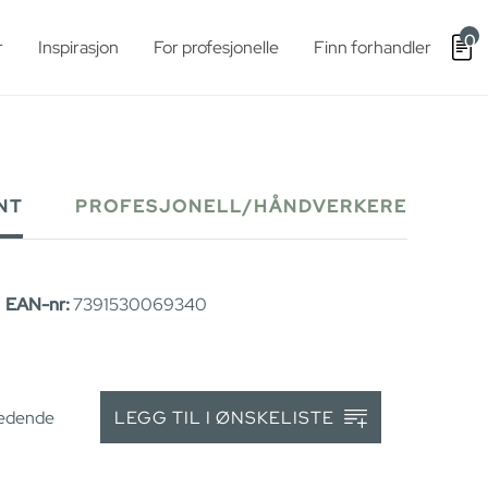
0
r
Inspirasjon
For profesjonelle
Finn forhandler
NT
PROFESJONELL/HÅNDVERKERE
|
EAN-nr:
7391530069340
ledende
LEGG TIL I ØNSKELISTE