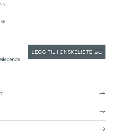
sis
kel
LEGG TIL I ØNSKELISTE
veiledende
T