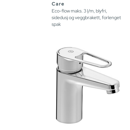
Care
Eco-flow maks. 3 l/m, blyfri,
sidedusj og veggbrakett, forlenget
spak