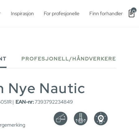
0
r
Inspirasjon
For profesjonelle
Finn forhandler
NT
PROFESJONELL/HÅNDVERKERE
n Nye Nautic
051R |
EAN-nr:
7393792234849
argemerking