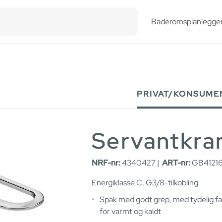
esults.
Baderomsplanlegge
PRIVAT/KONSUME
Servantkra
NRF-nr:
4340427 |
ART-nr:
GB41216
Energiklasse C, G3/8-tilkobling
Spak med godt grep, med tydelig f
for varmt og kaldt