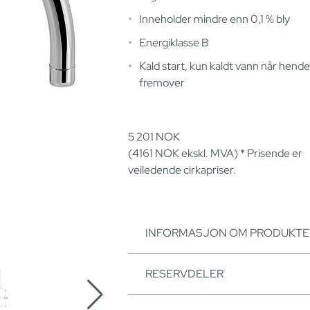
Inneholder mindre enn 0,1 % bly
Energiklasse B
Kald start, kun kaldt vann når hendel
fremover
5 201
NOK
(4161
NOK
ekskl. MVA) * Prisende er
veiledende cirkapriser.
INFORMASJON OM PRODUKTE
RESERVDELER