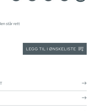
en står rett
LEGG TIL I ØNSKELISTE
T