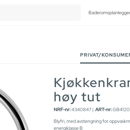
esults.
Baderomsplanlegge
PRIVAT/KONSUME
Kjøkkenkra
høy tut
NRF-nr:
4340847 |
ART-nr:
GB4120
Blyfri, med avstengning for oppvaskm
energiklasse B