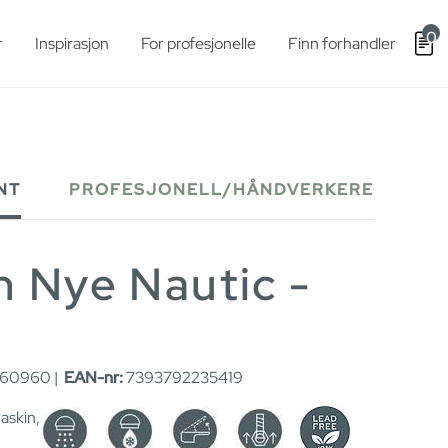
0
r
Inspirasjon
For profesjonelle
Finn forhandler
NT
PROFESJONELL/HÅNDVERKERE
n Nye Nautic -
60960 |
EAN-nr:
7393792235419
askin,