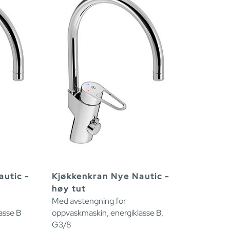
utic -
Kjøkkenkran Nye Nautic -
høy tut
Med avstengning for
asse B
oppvaskmaskin, energiklasse B,
G3/8