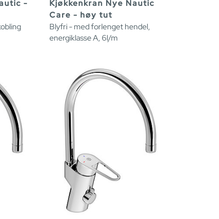
utic -
Kjøkkenkran Nye Nautic
Care - høy tut
kobling
Blyfri - med forlenget hendel,
energiklasse A, 6l/m