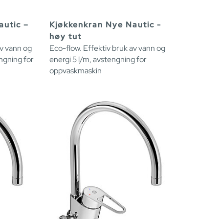
autic –
Kjøkkenkran Nye Nautic -
høy tut
av vann og
Eco-flow. Effektiv bruk av vann og
engning for
energi 5 l/m, avstengning for
oppvaskmaskin