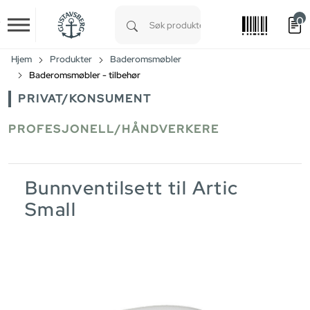
0
Skip to main content
Type 1 or more characters for results.
Hjem
Produkter
Baderomsmøbler
Baderomsmøbler - tilbehør
PRIVAT/KONSUMENT
PROFESJONELL/HÅNDVERKERE
Bunnventilsett til Artic
Small