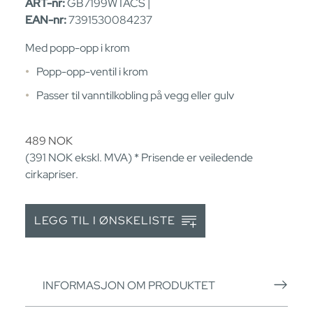
ART-nr:
GB7199WTACS |
EAN-nr:
7391530084237
Med popp-opp i krom
Popp-opp-ventil i krom
Passer til vanntilkobling på vegg eller gulv
489
NOK
(391
NOK
ekskl. MVA) * Prisende er veiledende
cirkapriser.
LEGG TIL I ØNSKELISTE
INFORMASJON OM PRODUKTET