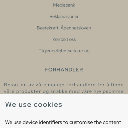
Mediabank
Reklamasjoner
Baerekraft-Åpenhetsloven
Kontakt oss
Tilgjengelighetserklæring
FORHANDLER
Besøk en av våre mange forhandlere for å finne
våre produkter og snakke med våre hjelpsomme
kollegaer.
We use cookies
Finn din nærmeste forhandler
We use device identifiers to customise the content