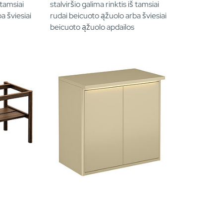
 tamsiai
stalviršio galima rinktis iš tamsiai
a šviesiai
rudai beicuoto ąžuolo arba šviesiai
beicuoto ąžuolo apdailos