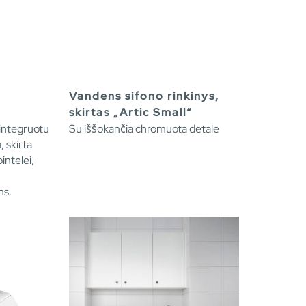
Vandens sifono rinkinys,
skirtas „Artic Small“
u integruotu
Su iššokančia chromuota detale
 skirta
intelei,
ms.