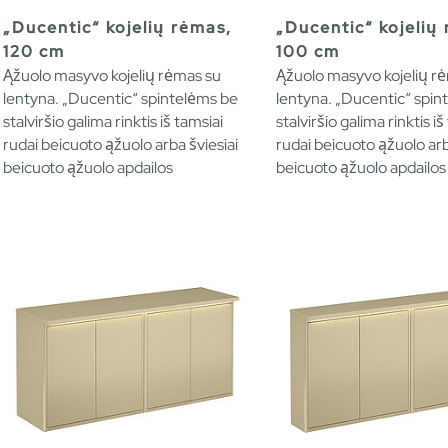
„Ducentic“ kojelių rėmas,
„Ducentic“ kojelių
120 cm
100 cm
Ąžuolo masyvo kojelių rėmas su
Ąžuolo masyvo kojelių r
lentyna. „Ducentic“ spintelėms be
lentyna. „Ducentic“ spin
stalviršio galima rinktis iš tamsiai
stalviršio galima rinktis iš
rudai beicuoto ąžuolo arba šviesiai
rudai beicuoto ąžuolo arb
beicuoto ąžuolo apdailos
beicuoto ąžuolo apdailos