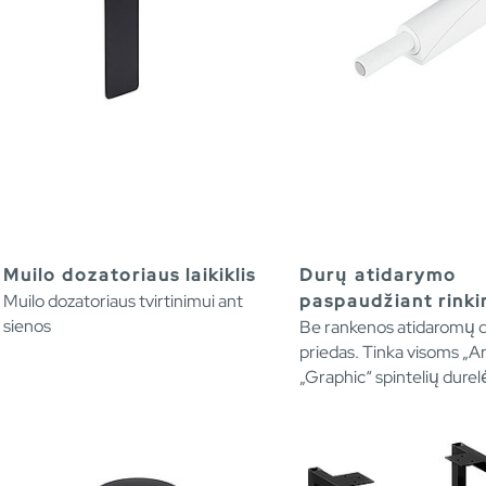
Muilo dozatoriaus laikiklis
Durų atidarymo
Muilo dozatoriaus tvirtinimui ant
paspaudžiant rinki
sienos
Be rankenos atidaromų d
priedas. Tinka visoms „Art
„Graphic“ spintelių dure