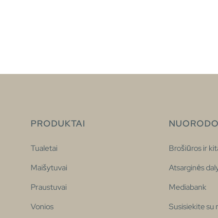
PRODUKTAI
NUORODO
Tualetai
Brošiūros ir kit
Maišytuvai
Atsarginės dal
Praustuvai
Mediabank
Vonios
Susisiekite su