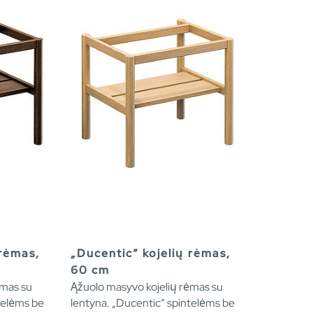
 rėmas,
„Ducentic“ kojelių rėmas,
60 cm
ėmas su
Ąžuolo masyvo kojelių rėmas su
telėms be
lentyna. „Ducentic“ spintelėms be