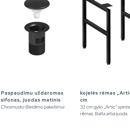
Paspaudimu uždaromas
kojelės rėmas „Arti
sifonas, juodas matinis
cm
Chromuoto išleidimo pakeitimui
32 cm gylio „Artic“ spinte
rėmas. Balta arba juoda.