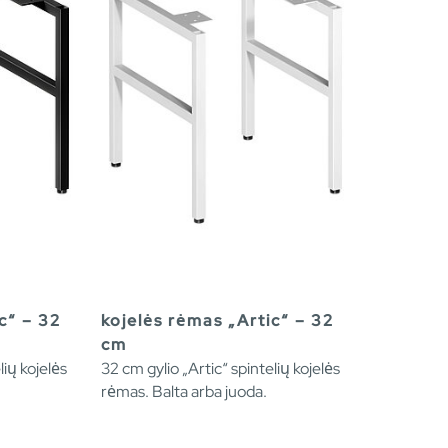
c“ – 32
kojelės rėmas „Artic“ – 32
cm
lių kojelės
32 cm gylio „Artic“ spintelių kojelės
rėmas. Balta arba juoda.