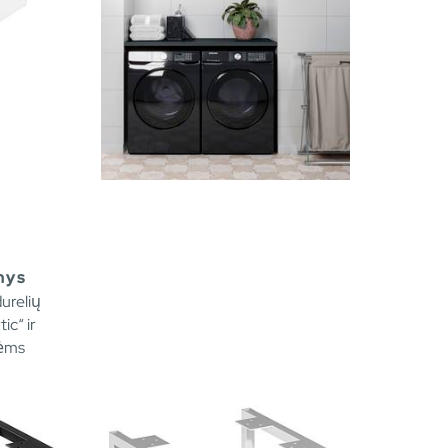
nys
urelių
ic“ ir
lėms