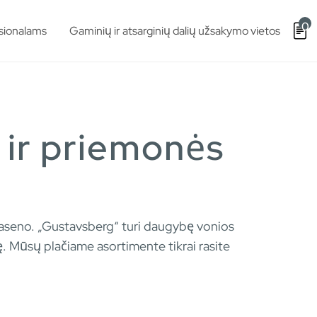
0
sionalams
Gaminių ir atsarginių dalių užsakymo vietos
 ir priemonės
r paseno. „Gustavsberg“ turi daugybę vonios
ę. Mūsų plačiame asortimente tikrai rasite