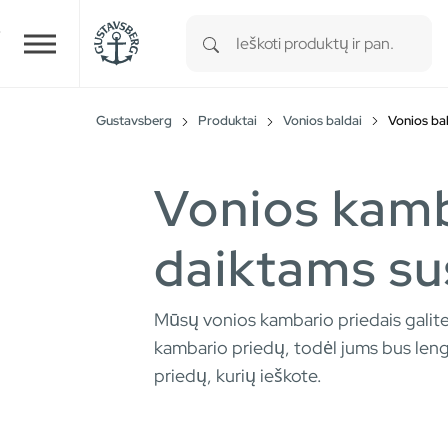
Type 1 or more characters for r
Skip to main content
Gustavsberg
Produktai
Vonios baldai
Vonios ba
Vonios kamb
daiktams su
Mūsų vonios kambario priedais galite 
kambario priedų, todėl jums bus lengv
priedų, kurių ieškote.