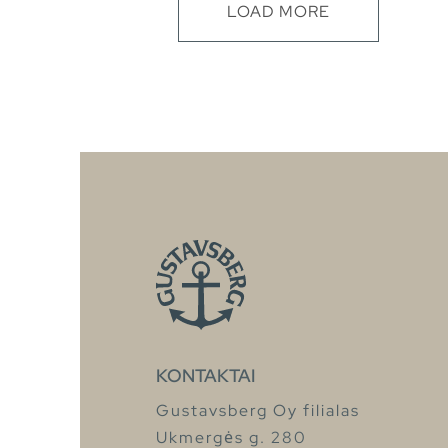
LOAD MORE
KONTAKTAI
Gustavsberg Oy filialas
Ukmergės g. 280