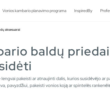
esults.
Vonios kambario planavimo programa
InspiredBy
Profe
ldų aksesuarai
ario baldų priedai
sidėti
lengvai pakeisti ar atnaujinti dalis, kurios susidėvėjo a
a, pavyzdžiui, pakeisti vonios koją ar spintelės rankenėl