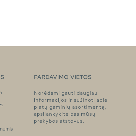
S
PARDAVIMO VIETOS
a
Norėdami gauti daugiau
informacijos ir sužinoti apie
ys
platų gaminių asortimentą,
apsilankykite pas mūsų
prekybos atstovus.
 mumis