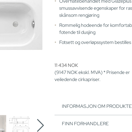
Overflatebehandlet med Glazeplu
smussavvisende egenskaper for ra
skånsom rengjøring
Rommelig hodeende for komfortabe
fotende til dusjing
Fotsett og overløpssystem bestilles
11 434
NOK
(9147
NOK
ekskl. MVA) * Prisende er
veiledende cirkapriser.
INFORMASJON OM PRODUKTE
FINN FORHANDLERE