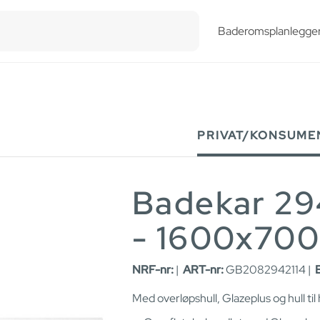
esults.
Baderomsplanlegge
PRIVAT/KONSUME
Badekar 29
- 1600x700
NRF-nr:
|
ART-nr:
GB2082942114 |
Med overløpshull, Glazeplus og hull ti