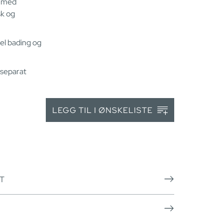
s med
sk og
l bading og
 separat
LEGG TIL I ØNSKELISTE
T