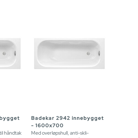
ebygget
Badekar 2942 innebygget
- 1600x700
til håndtak
Med overløpshull, anti-skli-