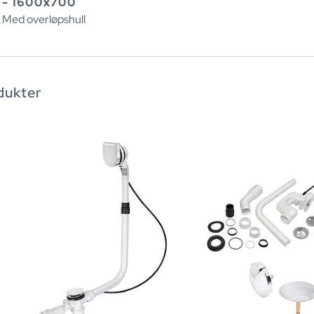
- 1600x700
Med overløpshull
dukter