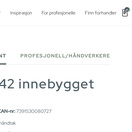
0
r
Inspirasjon
For profesjonelle
Finn forhandler
NT
PROFESJONELL/HÅNDVERKERE
42 innebygget
EAN-nr:
7391530080727
l håndtak