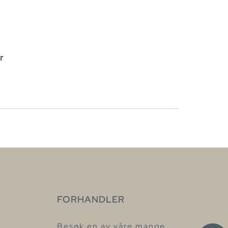
r
FORHANDLER
Besøk en av våre mange