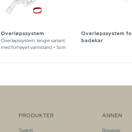
Overløpssystem
Overløpssystem fo
Overløpssystem, lengre variant,
badekar
med forhøyet vannstand + 5cm
PRODUKTER
ANNEN
Toalett
Brosjyrer