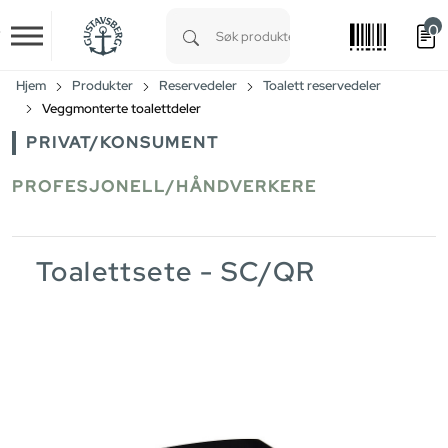
0
Skip to main content
Type 1 or more characters for results.
Hjem
Produkter
Reservedeler
Toalett reservedeler
Veggmonterte toalettdeler
PRIVAT/KONSUMENT
PROFESJONELL/HÅNDVERKERE
Toalettsete - SC/QR