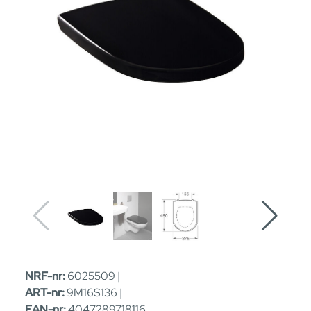
NRF-nr:
6025509 |
ART-nr:
9M16S136 |
EAN-nr:
4047289718116