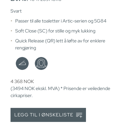
Svart
Passer til alle toaletter i Artic-serien og 5G84
Soft Close (SC) for stille og myk lukking
Quick Release (QR) lett å løfte av for enklere
rengjøring
4 368
NOK
(3494
NOK
ekskl. MVA) * Prisende er veiledende
cirkapriser.
LEGG TIL I ØNSKELISTE