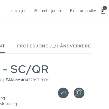
0
r
Inspirasjon
For profesjonelle
Finn forhandler
NT
PROFESJONELL/HÅNDVERKERE
e - SC/QR
1 |
EAN-nr:
4047289718109
n og
yk lukking