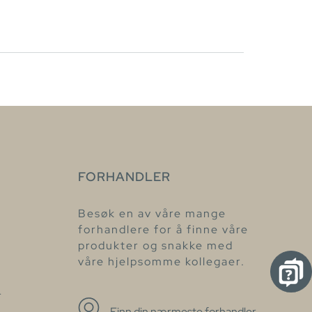
FORHANDLER
Besøk en av våre mange
forhandlere for å finne våre
produkter og snakke med
våre hjelpsomme kollegaer.
r
Finn din nærmeste forhandler