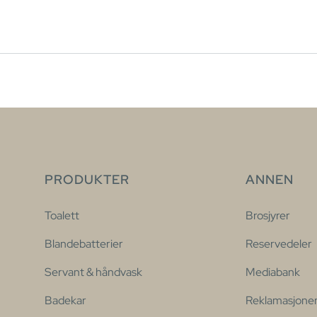
PRODUKTER
ANNEN
Toalett
Brosjyrer
Blandebatterier
Reservedeler
Servant & håndvask
Mediabank
Badekar
Reklamasjone