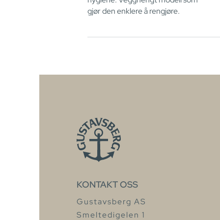
gjør den enklere å rengjøre.
KONTAKT OSS
Gustavsberg AS
Smeltedigelen 1