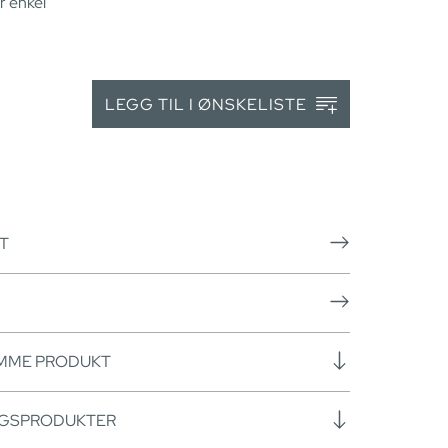
r enkel
LEGG TIL I ØNSKELISTE
T
AMME PRODUKT
NGSPRODUKTER