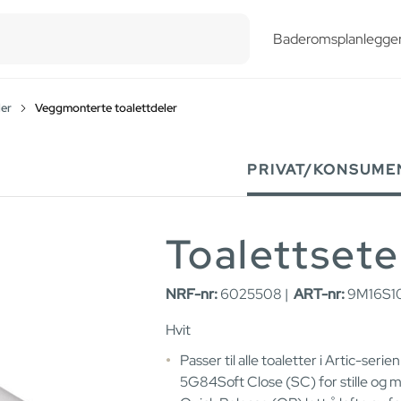
esults.
Baderomsplanlegge
ler
Veggmonterte toalettdeler
PRIVAT/KONSUME
Toalettset
NRF-nr:
6025508 |
ART-nr:
9M16S10
Hvit
Passer til alle toaletter i Artic-serie
5G84Soft Close (SC) for stille og m