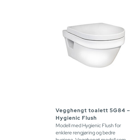
Vegghengt toalett 5G84 –
Hygienic Flush
Modell med Hygienic Flush for
enklere rengjøring og bedre
hygiene. Vegghengt modell som