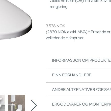
Quick Release (QR) lett å løfte av fo
rengjøring
3 538
NOK
(2830
NOK
ekskl. MVA) * Prisende er
veiledende cirkapriser.
INFORMASJON OM PRODUKTE
FINN FORHANDLERE
ANDRE ALTERNATIVER FOR S
ERGODEVARER OG MONTERI