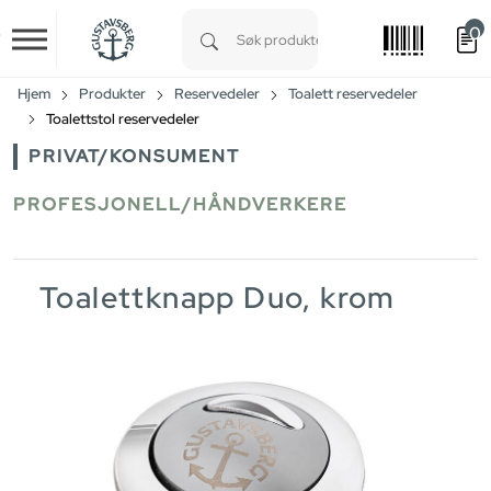
0
Skip to main content
Type 1 or more characters for results.
Hjem
Produkter
Reservedeler
Toalett reservedeler
Toalettstol reservedeler
PRIVAT/KONSUMENT
PROFESJONELL/HÅNDVERKERE
Toalettknapp Duo, krom