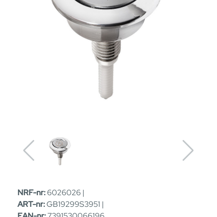
NRF-nr:
6026026 |
ART-nr:
GB19299S3951 |
EAN-nr:
7391530066196