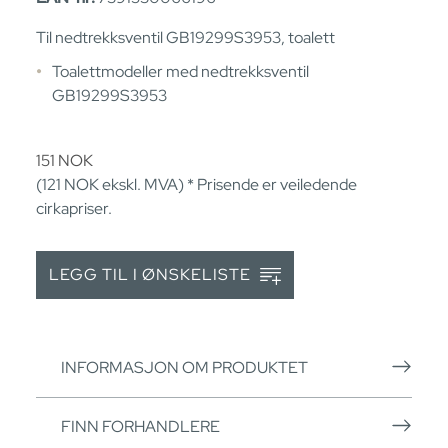
Til nedtrekksventil GB19299S3953, toalett
Toalettmodeller med nedtrekksventil
GB19299S3953
151
NOK
(121
NOK
ekskl. MVA) * Prisende er veiledende
cirkapriser.
LEGG TIL I ØNSKELISTE
INFORMASJON OM PRODUKTET
FINN FORHANDLERE