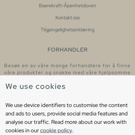
Baerekraft-Åpenhetsloven
Kontakt oss
Tilgjengelighetserklæring
FORHANDLER
Besøk en av våre mange forhandlere for å finne
våre produkter og snakke med våre hjelpsomme
kollegaer.
We use cookies
Finn din nærmeste forhandler
We use device identifiers to customise the content
and ads to users, provide social media features and
analyse our traffic. Read more about our work with
cookies in our
cookie policy
.