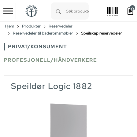
0
Skip to main content
Type 1 or more characters for results.
Hjem
Produkter
Reservedeler
Reservedeler til baderomsmøbler
Speilskap reservedeler
PRIVAT/KONSUMENT
PROFESJONELL/HÅNDVERKERE
Speildør Logic 1882