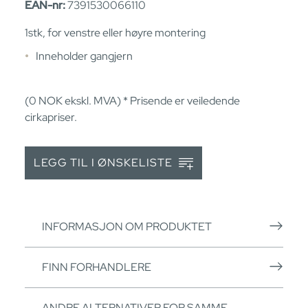
EAN-nr:
7391530066110
1stk, for venstre eller høyre montering
Inneholder gangjern
(0
NOK
ekskl. MVA) * Prisende er veiledende
cirkapriser.
LEGG TIL I ØNSKELISTE
INFORMASJON OM PRODUKTET
FINN FORHANDLERE
ANDRE ALTERNATIVER FOR SAMME