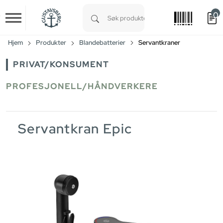
0
Skip to main content
Type 1 or more characters for results.
Hjem
Produkter
Blandebatterier
Servantkraner
PRIVAT/KONSUMENT
PROFESJONELL/HÅNDVERKERE
Servantkran Epic