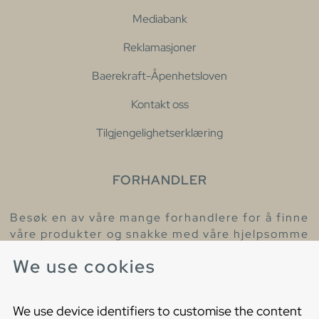
Mediabank
Reklamasjoner
Baerekraft-Åpenhetsloven
Kontakt oss
Tilgjengelighetserklæring
FORHANDLER
Besøk en av våre mange forhandlere for å finne
våre produkter og snakke med våre hjelpsomme
kollegaer.
We use cookies
Finn din nærmeste forhandler
We use device identifiers to customise the content