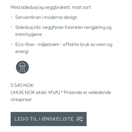
Med sidedusj og veggbrakett, matt sort
Servantkran i moderne design
Sidedusj inkl. veggfeste forenkler rengjøring og
intimhygiene
Eco-flow - miljøstrøm - effektiv bruk av vann og
energi
5 545
NOK
(4436
NOK
ekskl. MVA) * Prisende er veiledende
cirkapriser.
LEGG TIL I ØNSKELISTE