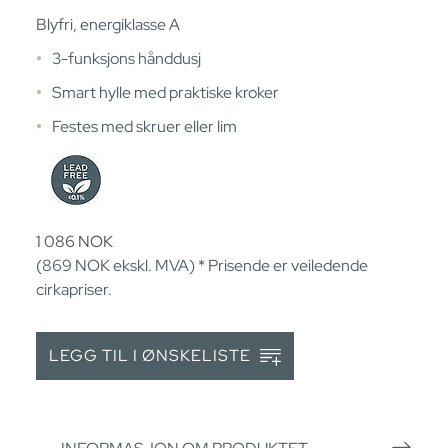
Blyfri, energiklasse A
3-funksjons hånddusj
Smart hylle med praktiske kroker
Festes med skruer eller lim
1 086
NOK
(869
NOK
ekskl. MVA) * Prisende er veiledende
cirkapriser.
LEGG TIL I ØNSKELISTE