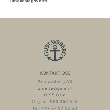
Tilbakeslagsventil
KONTAKT OSS
Gustavsberg AS
Smeltedigelen 1
0195 Oslo
Org. nr: 983 367 828
Tel: +47 67 97 82 50