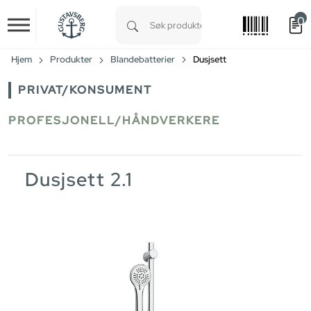
0
Skip to main content
Type 1 or more characters for results.
Hjem
Produkter
Blandebatterier
Dusjsett
PRIVAT/KONSUMENT
PROFESJONELL/HÅNDVERKERE
Dusjsett 2.1