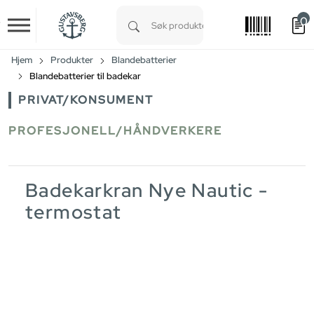
0
Skip to main content
Type 1 or more characters for results.
Hjem
Produkter
Blandebatterier
Blandebatterier til badekar
PRIVAT/KONSUMENT
PROFESJONELL/HÅNDVERKERE
Badekarkran Nye Nautic -
termostat