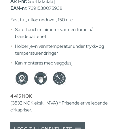
ART-nr:
GB41212333 |
EAN-nr:
7391530075938
Fast tut, utløp nedover, 150 c-c
Safe Touch minimerer varmen foran på
blandebatteriet
Holder jevn vanntemperatur under trykk- og
temperaturendringer
Kan monteres med veggdusj
4 415
NOK
(3532
NOK
ekskl. MVA) * Prisende er veiledende
cirkapriser.
LEGG TIL I ØNSKELISTE