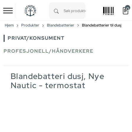
0
Skip to main content
Type 1 or more characters for results.
Hjem
Produkter
Blandebatterier
Blandebatterier til dusj
PRIVAT/KONSUMENT
PROFESJONELL/HÅNDVERKERE
Blandebatteri dusj, Nye
Nautic - termostat