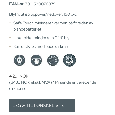
EAN-nr:
7391530076379
Blyfri, utløp oppover/nedover, 150 c-c
Safe Touch minimerer varmen på forsiden av
blandebatteriet
Inneholder mindre enn 0,1 % bly
Kan utstyres med badekarkran
4 291
NOK
(3433
NOK
ekskl. MVA) * Prisende er veiledende
cirkapriser.
LEGG TIL I ØNSKELISTE