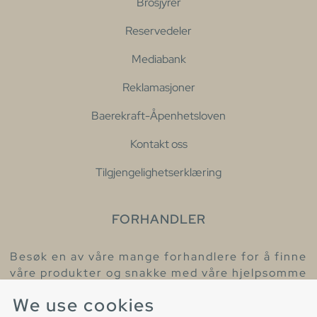
Brosjyrer
Reservedeler
Mediabank
Reklamasjoner
Baerekraft-Åpenhetsloven
Kontakt oss
Tilgjengelighetserklæring
FORHANDLER
Besøk en av våre mange forhandlere for å finne
våre produkter og snakke med våre hjelpsomme
kollegaer.
We use cookies