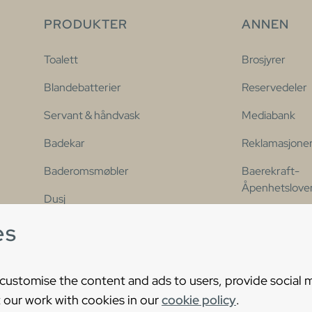
PRODUKTER
ANNEN
Toalett
Brosjyrer
Blandebatterier
Reservedeler
Servant & håndvask
Mediabank
Badekar
Reklamasjone
Baderomsmøbler
Baerekraft-
Åpenhetslove
Dusj
Kontakt oss
es
Våre populære serier
Tilgjengelighe
 customise the content and ads to users, provide social 
 our work with cookies in our
cookie policy
.