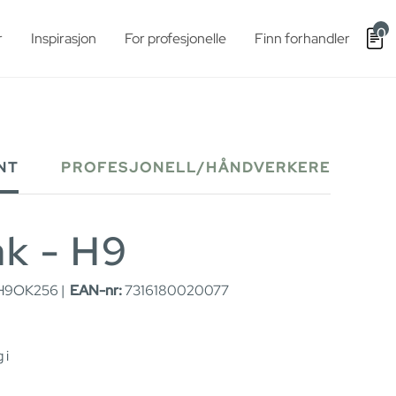
0
r
Inspirasjon
For profesjonelle
Finn forhandler
NT
PROFESJONELL/HÅNDVERKERE
k - H9
H9OK256 |
EAN-nr:
7316180020077
 i