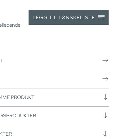
LEGG TIL I ØNSKELISTE
veiledende
T
AMME PRODUKT
NGSPRODUKTER
KTER