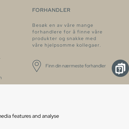
FORHANDLER
Besøk en av våre mange
forhandlere for å finne våre
produkter og snakke med
våre hjelpsomme kollegaer.
r
Finn din nærmeste forhandler
n
tserklæring
media features and analyse