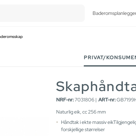
esults.
Baderomsplanlegge
baderomsskap
PRIVAT/KONSUME
Skaphåndta
NRF-nr:
7031806 |
ART-nr:
GB7199
Naturlig eik, cc 256 mm
Håndtak i ekte massiv eikTilgjengelig
forskjellige størrelser