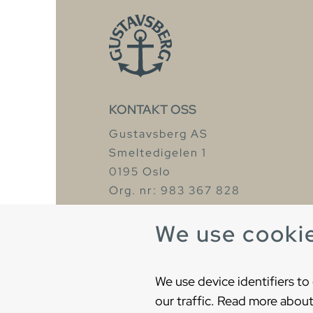
KONTAKT OSS
Gustavsberg AS
Smeltedigelen 1
0195 Oslo
Org. nr: 983 367 828
Tel: +47 67 97 82 50
We use cooki
We use device identifiers to
our traffic. Read more about