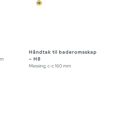
Håndtak til baderomsskap
mm
– H8
Messing, c-c 160 mm