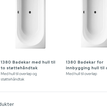
1380 Badekar med hull til
1380 Badekar for
to støttehåndtak
innbygging hull til
Med hull til overløp og
Med hull til overløp
støttehåndtak
dukter