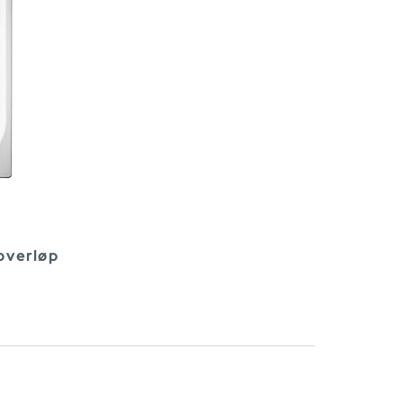
 overløp