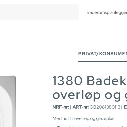
esults.
Baderomsplanlegge
PRIVAT/KONSUME
1380 Badeka
overløp og 
NRF-nr:
|
ART-nr:
GB2081380113 |
E
Med hull til overløp og glazeplus