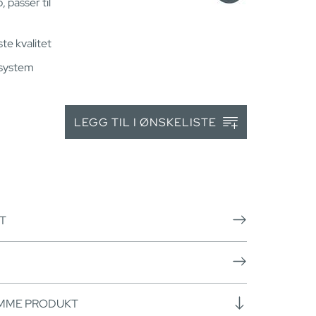
 passer til
ste kvalitet
ssystem
LEGG TIL I ØNSKELISTE
T
AMME PRODUKT