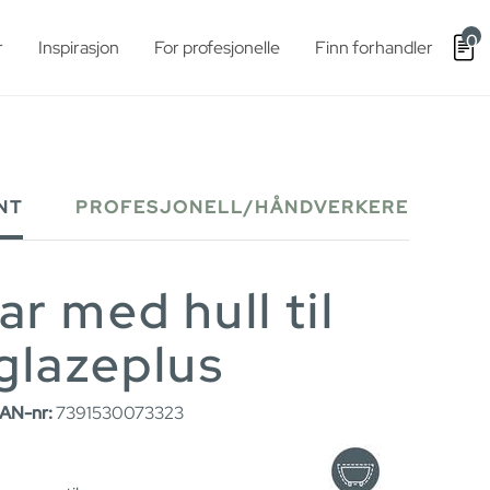
0
r
Inspirasjon
For profesjonelle
Finn forhandler
NT
PROFESJONELL/HÅNDVERKERE
r med hull til
glazeplus
AN-nr:
7391530073323