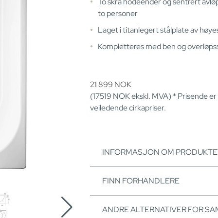
To skrå hodeender og sentrert avløp,
to personer
Laget i titanlegert stålplate av høye
Kompletteres med ben og overløp
21 899
NOK
(17519
NOK
ekskl. MVA) * Prisende er
veiledende cirkapriser.
INFORMASJON OM PRODUKTE
FINN FORHANDLERE
ANDRE ALTERNATIVER FOR S