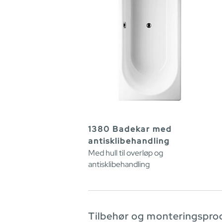
1380 Badekar med
antisklibehandling
Med hull til overløp og
antisklibehandling
Tilbehør og monteringspro