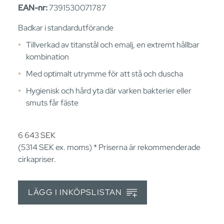
EAN-nr:
7391530071787
Badkar i standardutförande
Tillverkad av titanstål och emalj, en extremt hållbar
kombination
Med optimalt utrymme för att stå och duscha
Hygienisk och hård yta där varken bakterier eller
smuts får fäste
6 643
SEK
(5314
SEK
ex. moms) * Priserna är rekommenderade
cirkapriser.
LÄGG I INKÖPSLISTAN