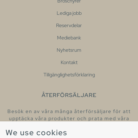
Broschyrer
Lediga jobb
Reservdelar
Mediebank
Nyhetsrum
Kontakt
Tillgänglighetsförklaring
ÅTERFÖRSÄLJARE
Besök en av våra många återförsäljare för att
upptäcka våra produkter och prata med våra
hjälpsamma kollegor.
We use cookies