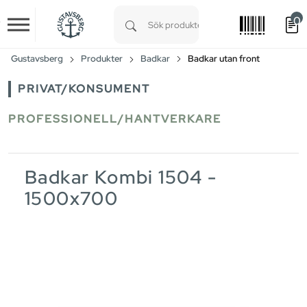
0
Skip to main content
Type 1 or more characters for results.
Gustavsberg
Produkter
Badkar
Badkar utan front
PRIVAT/KONSUMENT
PROFESSIONELL/HANTVERKARE
Badkar Kombi 1504 -
1500x700