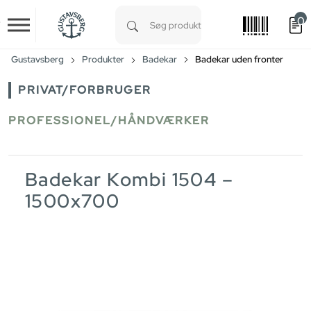
0
Skip to main content
Type 1 or more characters for results.
Gustavsberg
Produkter
Badekar
Badekar uden fronter
PRIVAT/FORBRUGER
PROFESSIONEL/HÅNDVÆRKER
Badekar Kombi 1504 –
1500x700