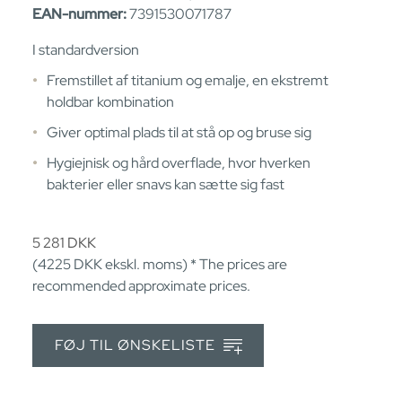
EAN-nummer:
7391530071787
I standardversion
Fremstillet af titanium og emalje, en ekstremt
holdbar kombination
Giver optimal plads til at stå op og bruse sig
Hygiejnisk og hård overflade, hvor hverken
bakterier eller snavs kan sætte sig fast
5 281
DKK
(4225
DKK
ekskl. moms) * The prices are
recommended approximate prices.
FØJ TIL ØNSKELISTE