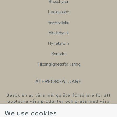
Broschyrer
Lediga jobb
Reservdelar
Mediebank
Nyhetsrum
Kontakt
Tillgänglighetsförklaring
ÅTERFÖRSÄLJARE
Besök en av våra många återförsäljare för att
upptäcka våra produkter och prata med våra
hjälpsamma kollegor.
We use cookies