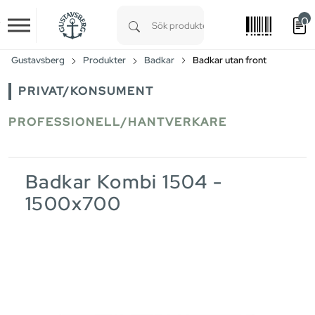
0
Skip to main content
Type 1 or more characters for results.
Gustavsberg
Produkter
Badkar
Badkar utan front
PRIVAT/KONSUMENT
PROFESSIONELL/HANTVERKARE
Badkar Kombi 1504 -
1500x700