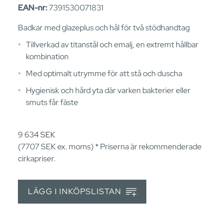
EAN-nr:
7391530071831
Badkar med glazeplus och hål för två stödhandtag
Tillverkad av titanstål och emalj, en extremt hållbar
kombination
Med optimalt utrymme för att stå och duscha
Hygienisk och hård yta där varken bakterier eller
smuts får fäste
9 634
SEK
(7707
SEK
ex. moms) * Priserna är rekommenderade
cirkapriser.
LÄGG I INKÖPSLISTAN