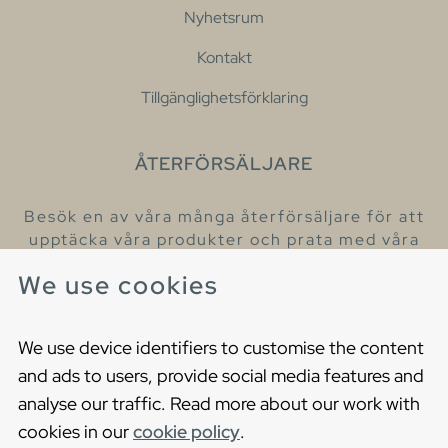
Nyhetsrum
Kontakt
Tillgänglighetsförklaring
ÅTERFÖRSÄLJARE
Besök en av våra många återförsäljare för att
upptäcka våra produkter och prata med våra
hjälpsamma kollegor.
We use cookies
Hitta din närmaste återförsäljare
We use device identifiers to customise the content
and ads to users, provide social media features and
analyse our traffic. Read more about our work with
cookies in our
cookie policy
.