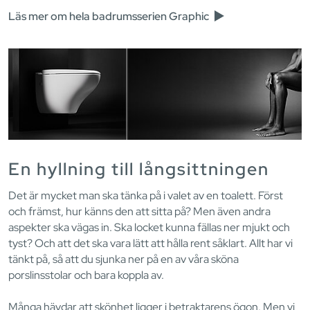
Läs mer om hela badrumsserien Graphic
En hyllning till långsittningen
Det är mycket man ska tänka på i valet av en toalett. Först
och främst, hur känns den att sitta på? Men även andra
aspekter ska vägas in. Ska locket kunna fällas ner mjukt och
tyst? Och att det ska vara lätt att hålla rent såklart. Allt har vi
tänkt på, så att du sjunka ner på en av våra sköna
porslinsstolar och bara koppla av.
Många hävdar att skönhet ligger i betraktarens ögon. Men vi