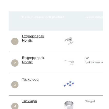
Detaljnummer och produkt
Beskrivning
Ettgreppspak
Nordic
Ettgreppspak
För
Nordic
funktionsanpassni
Täckplugg
Täckkåpa
Gängad