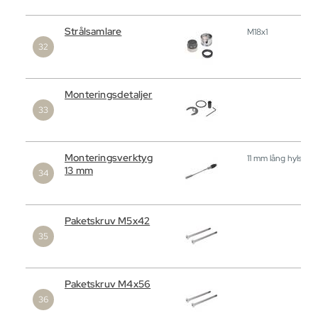
Strålsamlare
M18x1
Monteringsdetaljer
Monteringsverktyg
11 mm lång hylsa
13 mm
Paketskruv M5x42
Paketskruv M4x56