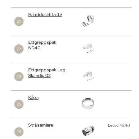
Handduschfäste
Ettgreppspak
ND40
Ettgreppspak Leg
Skandic 03
Kåpa
Strålsamlare
Ledad M24x1