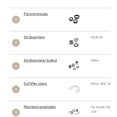
Packningssats
Strålsamlare
M24x1 B
Strålsamlare/kulled
M18x1
SoftPex slang
M10x1 -Ø10, 440
Monteringsdetaljer
För Nautic fram till
2011