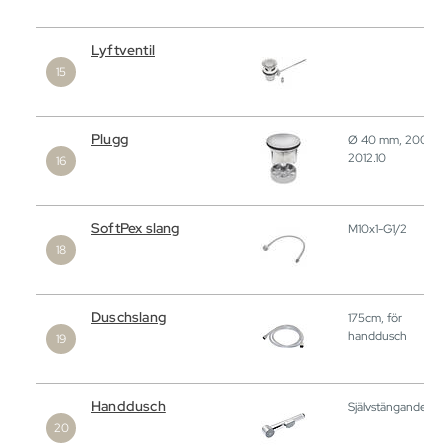
Lyftventil
Plugg
Ø 40 mm, 2007.0
2012.10
SoftPex slang
M10x1-G1/2
Duschslang
175cm, för
handdusch
Handdusch
Självstängande