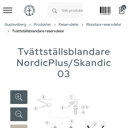
0
Skip to main content
Type 1 or more characters for results.
Gustavsberg
Produkter
Reservdelar
Blandare reservdelar
Tvättställsblandare reservdelar
Tvättställsblandare
NordicPlus/Skandic
03