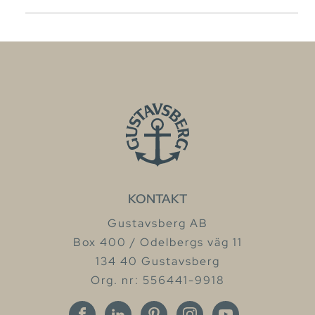
KONTAKT
Gustavsberg AB
Box 400 / Odelbergs väg 11
134 40 Gustavsberg
Org. nr: 556441-9918