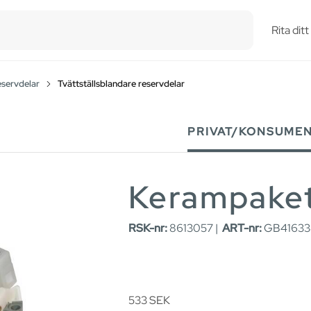
esults.
Rita dit
eservdelar
Tvättställsblandare reservdelar
PRIVAT/KONSUME
Kerampake
RSK-nr:
8613057 |
ART-nr:
GB416338
533
SEK