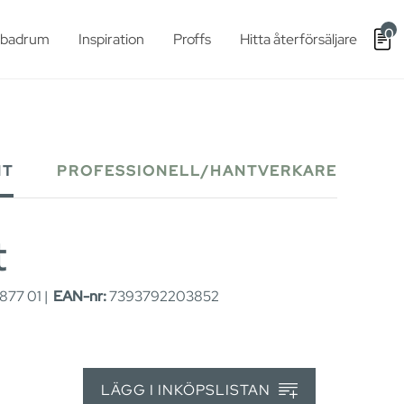
0
t badrum
Inspiration
Proffs
Hitta återförsäljare
NT
PROFESSIONELL/HANTVERKARE
t
77 01 |
EAN-nr:
7393792203852
LÄGG I INKÖPSLISTAN