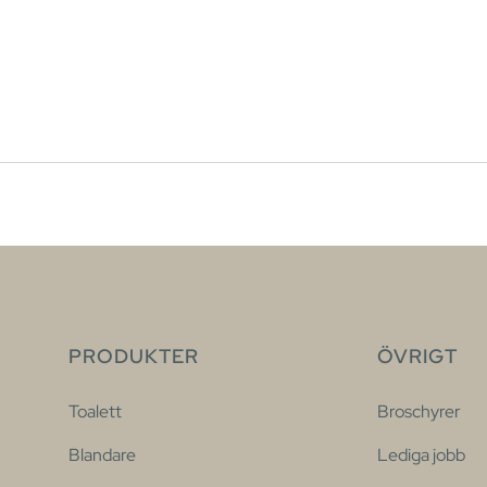
PRODUKTER
ÖVRIGT
Toalett
Broschyrer
Blandare
Lediga jobb