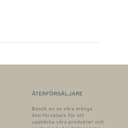
ÅTERFÖRSÄLJARE
Besök en av våra många
återförsäljare för att
upptäcka våra produkter och