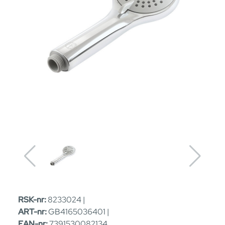
RSK-nr:
8233024 |
ART-nr:
GB4165036401 |
EAN-nr:
7391530082134