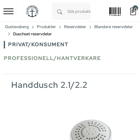
0
Skip to main content
Type 1 or more characters for results.
Gustavsberg
Produkter
Reservdelar
Blandare reservdelar
Duschset reservdelar
PRIVAT/KONSUMENT
PROFESSIONELL/HANTVERKARE
Handdusch 2.1/2.2