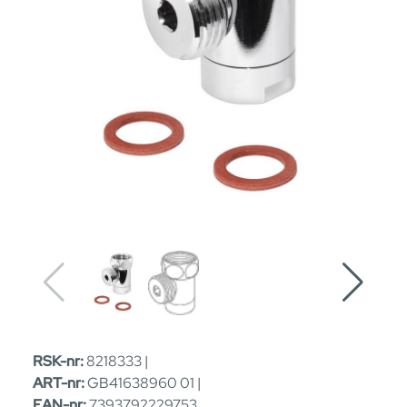
RSK-nr:
8218333 |
ART-nr:
GB41638960 01 |
EAN-nr:
7393792229753