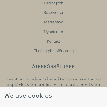
Lediga jobb
Reservdelar
Mediebank
Nyhetsrum
Kontakt
Tillgänglighetsförklaring
ÅTERFÖRSÄLJARE
Besök en av våra många återförsäljare för att
upptäcka våra produkter och prata med våra
hjälpsamma kollegor.
We use cookies