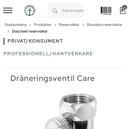
0
Skip to main content
Type 1 or more characters for results.
Gustavsberg
Produkter
Reservdelar
Blandare reservdelar
Duschset reservdelar
PRIVAT/KONSUMENT
PROFESSIONELL/HANTVERKARE
Dräneringsventil Care