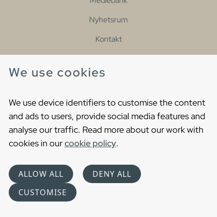
Mediebank
Nyhetsrum
Kontakt
Tillgänglighetsförklaring
We use cookies
ÅTERFÖRSÄLJARE
We use device identifiers to customise the content
and ads to users, provide social media features and
Besök en av våra många återförsäljare för att
upptäcka våra produkter och prata med våra
analyse our traffic. Read more about our work with
hjälpsamma kollegor.
cookies in our
cookie policy
.
Hitta din närmaste återförsäljare
ALLOW ALL
DENY ALL
CUSTOMISE