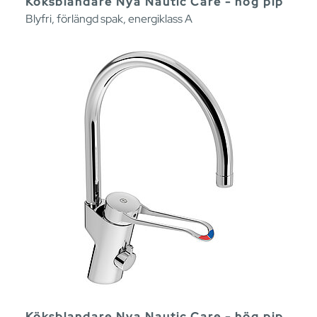
Köksblandare Nya Nautic Care - hög pip
Blyfri, förlängd spak, energiklass A
Köksblandare Nya Nautic Care - hög pip