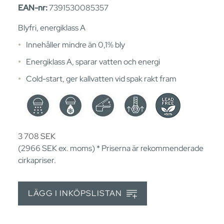
EAN-nr:
7391530085357
Blyfri, energiklass A
Innehåller mindre än 0,1% bly
Energiklass A, sparar vatten och energi
Cold-start, ger kallvatten vid spak rakt fram
3 708
SEK
(2966
SEK
ex. moms) * Priserna är rekommenderade
cirkapriser.
LÄGG I INKÖPSLISTAN