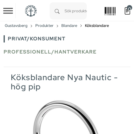
0
Skip to main content
Type 1 or more characters for results.
Gustavsberg
Produkter
Blandare
Köksblandare
PRIVAT/KONSUMENT
PROFESSIONELL/HANTVERKARE
Köksblandare Nya Nautic -
hög pip