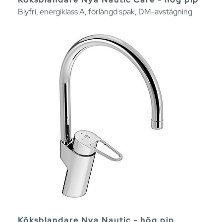
Blyfri, energiklass A, förlängd spak, DM-avstägning
Köksblandare Nya Nautic - hög pip