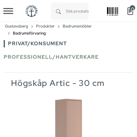
0
Skip to main content
Type 1 or more characters for results.
Gustavsberg
Produkter
Badrumsmöbler
Badrumsförvaring
PRIVAT/KONSUMENT
PROFESSIONELL/HANTVERKARE
Högskåp Artic - 30 cm