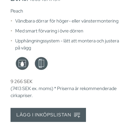
Peach
Vändbara dörrar för höger- eller vänstermontering
Med smart förvaring i övre dörren
Upphängningssystem - lätt att montera och justera
på vägg
9 266
SEK
(7413
SEK
ex. moms) * Priserna är rekommenderade
cirkapriser.
LÄGG I INKÖPSLISTAN