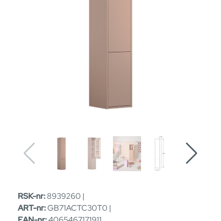
RSK-nr:
8939260 |
ART-nr:
GB71ACTC30T0 |
EAN-nr:
4065467171911