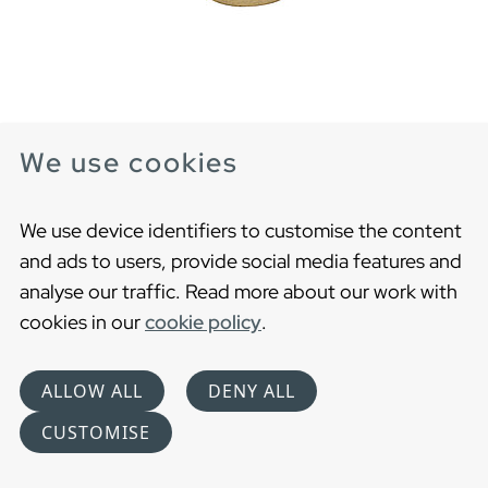
Knopp till badrumsskåp - K1
We use cookies
Knopp i porslin och mässing.
We use device identifiers to customise the content
and ads to users, provide social media features and
analyse our traffic. Read more about our work with
cookies in our
cookie policy
.
ALLOW ALL
DENY ALL
CUSTOMISE