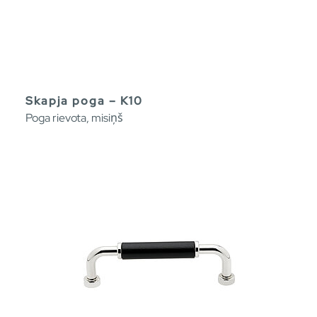
Skapja poga – K10
Poga rievota, misiņš