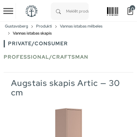
0
Skip to main content
Type 1 or more characters for results.
Gustavsberg
Produkti
Vannas istabas mēbeles
Vannas istabas skapis
PRIVATE/CONSUMER
PROFESSIONAL/CRAFTSMAN
Augstais skapis Artic — 30
cm