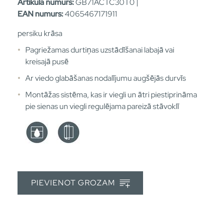
Artikula numurs:
GB71ACTC30T0 |
EAN numurs:
4065467171911
persiku krāsa
Pagriežamas durtiņas uzstādīšanai labajā vai
kreisajā pusē
Ar viedo glabāšanas nodalījumu augšējās durvīs
Montāžas sistēma, kas ir viegli un ātri piestiprināma
pie sienas un viegli regulējama pareizā stāvoklī
PIEVIENOT GROZAM