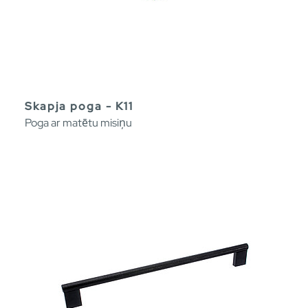
Skapja poga - K11
Poga ar matētu misiņu