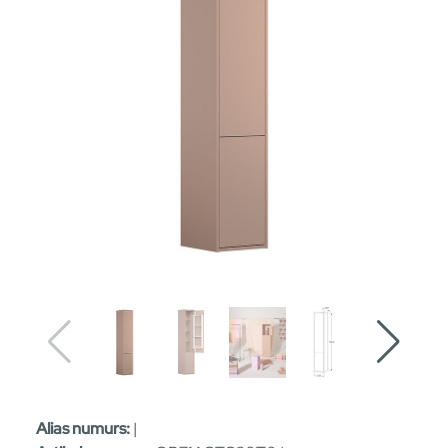
Alias numurs:
|