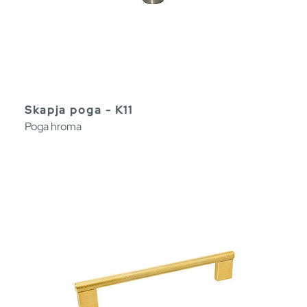
Skapja poga - K11
Poga hroma