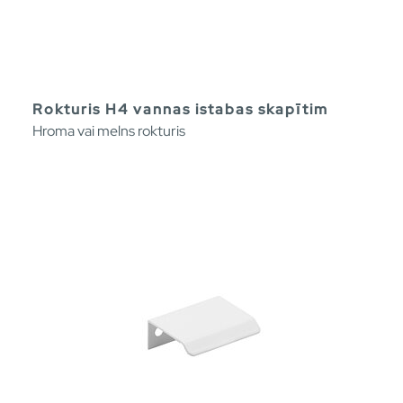
Rokturis H4 vannas istabas skapītim
Hroma vai melns rokturis