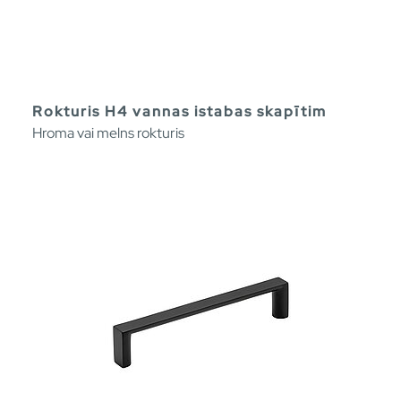
Rokturis H4 vannas istabas skapītim
Hroma vai melns rokturis