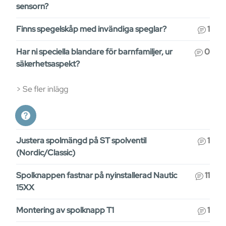
sensorn?
Finns spegelskåp med invändiga speglar?
1
Har ni speciella blandare för barnfamiljer, ur
0
säkerhetsaspekt?
Se fler inlägg
Justera spolmängd på ST spolventil
1
(Nordic/Classic)
Spolknappen fastnar på nyinstallerad Nautic
11
15XX
Montering av spolknapp T1
1