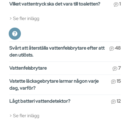
Vilket vattentryck ska det vara till toaletten?
1
Se fler inlägg
Svårt att återställa vattenfelsbrytare efter att
48
den utlösts.
Vattenfelsbrytare
7
Vatette läckagebrytare larmar någon varje
15
dag, varför?
Lågt batteri vattendetektor?
12
Se fler inlägg