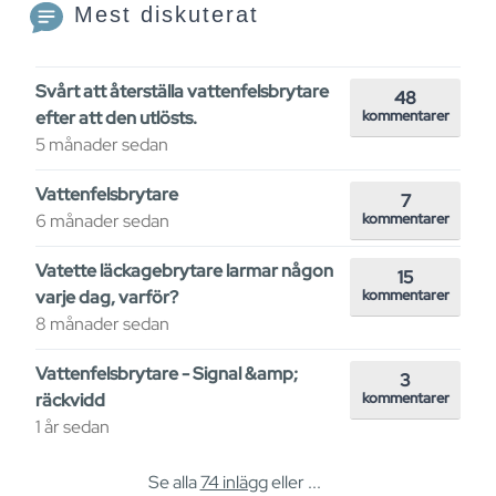
Mest diskuterat
Svårt att återställa vattenfelsbrytare
48
efter att den utlösts.
kommentarer
5 månader sedan
Vattenfelsbrytare
7
6 månader sedan
kommentarer
Vatette läckagebrytare larmar någon
15
varje dag, varför?
kommentarer
8 månader sedan
Vattenfelsbrytare - Signal &amp;
3
räckvidd
kommentarer
1 år sedan
Se alla
74 inlägg
eller ...