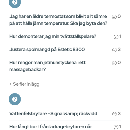
Jag har en äldre termostat som blivit allt sämre
0
på att hålla jämn temperatur. Ska jag byta den?
Hur demonterar jag min tvättställspelare?
1
Justera spolmängd på Estetic 8300
3
Hur rengör man jetmunstyckena i ett
0
massagebadkar?
Se fler inlägg
Vattenfelsbrytare - Signal &amp; räckvidd
3
Hur långt bort från läckagebrytaren når
1