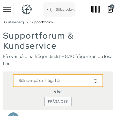
0
Skip to main content
Type 1 or more characters for results.
Gustavsberg
Supportforum
Supportforum &
Kundservice
Få svar på dina frågor direkt – 8/10 frågor kan du lösa
här.
Sök
svar
på
eller
din
fråga
FRÅGA OSS
här