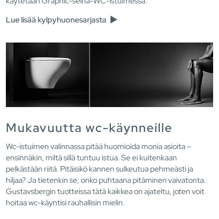
käytetään Graphic-seinä-WC-istuimessa.
Lue lisää kylpyhuonesarjasta
Mukavuutta wc-käynneille
Wc-istuimen valinnassa pitää huomioida monia asioita –
ensinnäkin, miltä sillä tuntuu istua. Se ei kuitenkaan
pelkästään riitä. Pitäisikö kannen sulkeutua pehmeästi ja
hiljaa? Ja tietenkin se, onko puhtaana pitäminen vaivatonta.
Gustavsbergin tuotteissa tätä kaikkea on ajateltu, joten voit
hoitaa wc-käyntisi rauhallisin mielin.