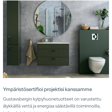
Ympäristösertifioi projektisi kanssamme
Gustavsbergin kylpyhuonetuotteet on varustettu
älykkäillä vettä ja energiaa säästävillä toiminnoilla,