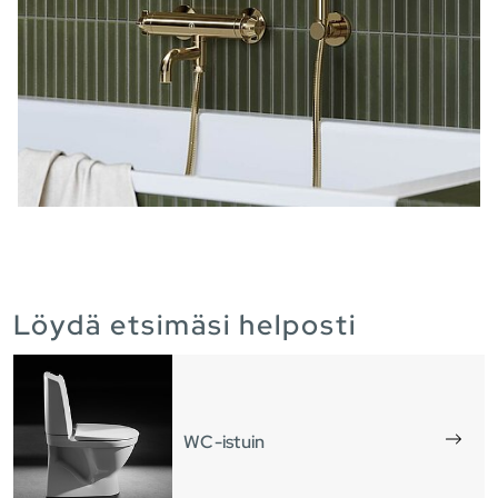
Löydä etsimäsi helposti
WC-istuin