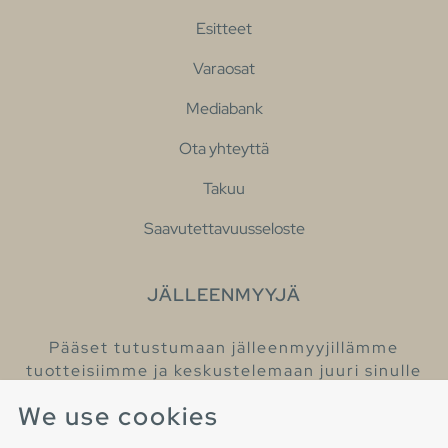
Esitteet
Varaosat
Mediabank
Ota yhteyttä
Takuu
Saavutettavuusseloste
JÄLLEENMYYJÄ
Pääset tutustumaan jälleenmyyjillämme
tuotteisiimme ja keskustelemaan juuri sinulle
sopivista kylpyhuonetuotteista
We use cookies