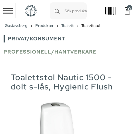
0
Skip to main content
Type 1 or more characters for results.
Gustavsberg
Produkter
Toalett
Toalettstol
PRIVAT/KONSUMENT
PROFESSIONELL/HANTVERKARE
Toalettstol Nautic 1500 -
dolt s-lås, Hygienic Flush