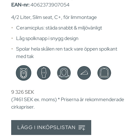
EAN-nr:
4062373907054
4/2 Liter, Slim seat, C+, för limmontage
Ceramicplus: städa snabbt & miljövänligt
Låg spolknapp i snygg design
Spolar hela skålen ren tack vare öppen spolkant
med tak
9 326
SEK
(7461
SEK
ex. moms) * Priserna är rekommenderade
cirkapriser.
LÄGG I INKÖPSLISTAN