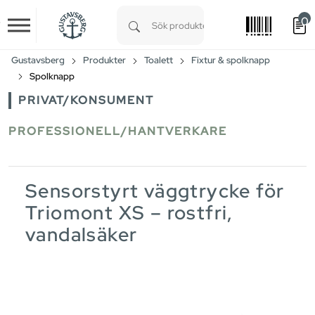
0
Skip to main content
Type 1 or more characters for results.
Gustavsberg
Produkter
Toalett
Fixtur & spolknapp
Spolknapp
PRIVAT/KONSUMENT
PROFESSIONELL/HANTVERKARE
Sensorstyrt väggtrycke för
Triomont XS – rostfri,
vandalsäker