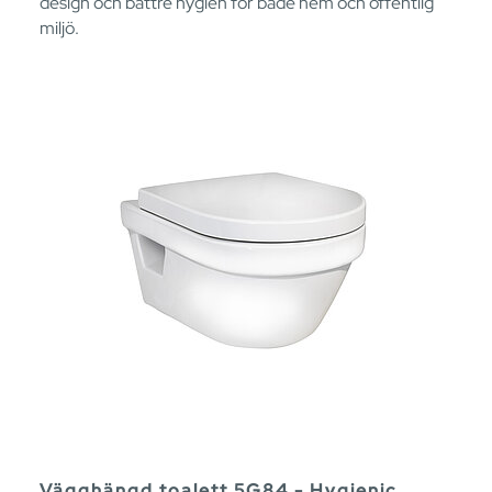
design och bättre hygien för både hem och offentlig
miljö.
Vägghängd toalett 5G84 - Hygienic