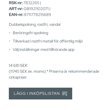
RSK-nr:
7832265 |
ART-nr:
GB1921102071 |
EAN-nr:
8711778215689
Dubbelspolning, rostfri, vandal
Beröringsfri spolning
Tillverkad i rostfri metall för offentlig miljö
Välj inställningar med tillhörande app
14 681
SEK
(11745
SEK
ex. moms) * Priserna är rekommenderade
cirkapriser.
LÄGG I INKÖPSLISTAN