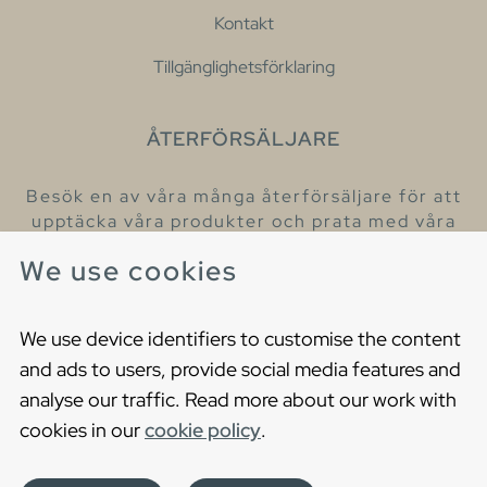
Kontakt
Tillgänglighetsförklaring
ÅTERFÖRSÄLJARE
Besök en av våra många återförsäljare för att
upptäcka våra produkter och prata med våra
hjälpsamma kollegor.
We use cookies
Hitta din närmaste återförsäljare
We use device identifiers to customise the content
and ads to users, provide social media features and
analyse our traffic. Read more about our work with
cookies in our
cookie policy
.
Copyright © 2021 Gustavsberg. All Rights Reserved