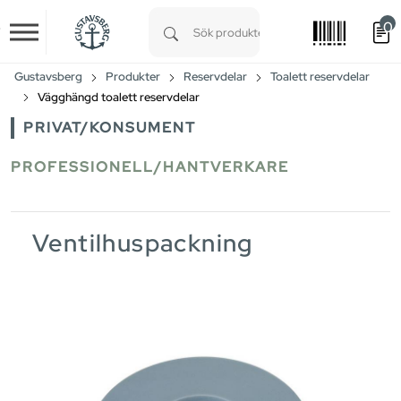
0
Skip to main content
Type 1 or more characters for results.
Gustavsberg
Produkter
Reservdelar
Toalett reservdelar
Vägghängd toalett reservdelar
PRIVAT/KONSUMENT
PROFESSIONELL/HANTVERKARE
Ventilhuspackning