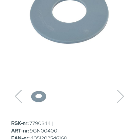
RSK-nr:
7790344 |
ART-nr:
9GN00400 |
EAN-nr:
4051202546168