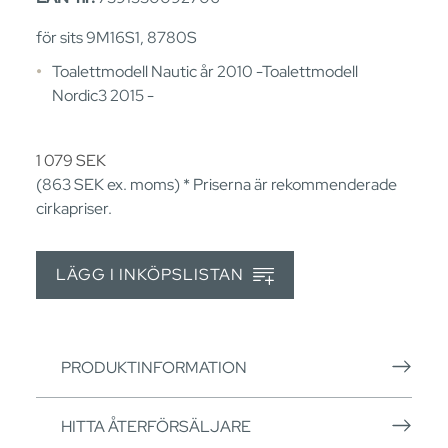
för sits 9M16S1, 8780S
Toalettmodell Nautic år 2010 -Toalettmodell
Nordic3 2015 -
1 079
SEK
(863
SEK
ex. moms) * Priserna är rekommenderade
cirkapriser.
LÄGG I INKÖPSLISTAN
PRODUKTINFORMATION
HITTA ÅTERFÖRSÄLJARE