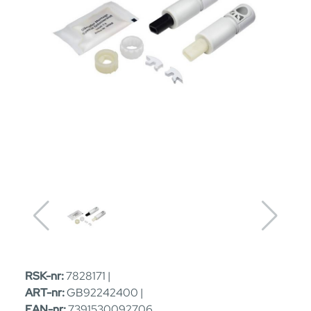
RSK-nr:
7828171 |
ART-nr:
GB92242400 |
EAN-nr:
7391530092706