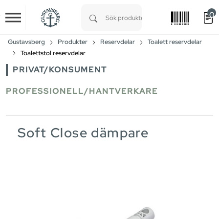
0
Skip to main content
Type 1 or more characters for results.
Gustavsberg
Produkter
Reservdelar
Toalett reservdelar
Toalettstol reservdelar
PRIVAT/KONSUMENT
PROFESSIONELL/HANTVERKARE
Soft Close dämpare