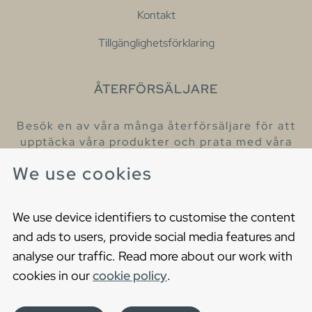
Kontakt
Tillgänglighetsförklaring
ÅTERFÖRSÄLJARE
Besök en av våra många återförsäljare för att
upptäcka våra produkter och prata med våra
hjälpsamma kollegor.
We use cookies
Hitta din närmaste återförsäljare
We use device identifiers to customise the content
and ads to users, provide social media features and
analyse our traffic. Read more about our work with
cookies in our
cookie policy
.
Copyright © 2021 Gustavsberg. All Rights Reserved