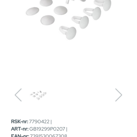
RSK-nr:
7790422 |
ART-nr:
GB19299P0207 |
EAN-nr:
7391530067308