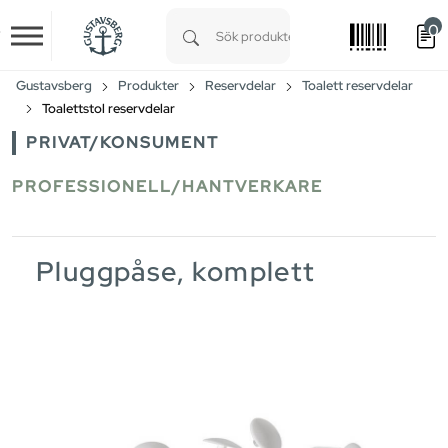
0
Skip to main content
Type 1 or more characters for results.
Gustavsberg
Produkter
Reservdelar
Toalett reservdelar
Toalettstol reservdelar
PRIVAT/KONSUMENT
PROFESSIONELL/HANTVERKARE
Pluggpåse, komplett