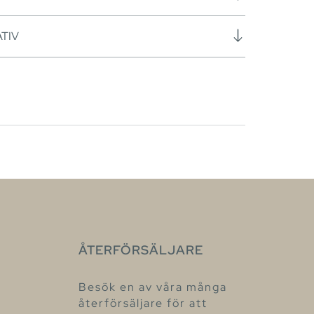
TIV
ÅTERFÖRSÄLJARE
Besök en av våra många
återförsäljare för att