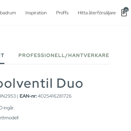
0
t badrum
Inspiration
Proffs
Hitta återförsäljare
NT
PROFESSIONELL/HANTVERKARE
polventil Duo
9N2953 |
EAN-nr:
4025416281726
O ingår.
ettmodell