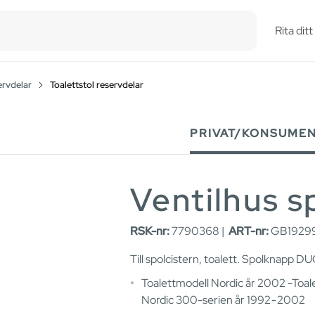
esults.
Rita dit
ervdelar
Toalettstol reservdelar
PRIVAT/KONSUME
Ventilhus s
RSK-nr:
7790368 |
ART-nr:
GB1929
Till spolcistern, toalett. Spolknapp DU
Toalettmodell Nordic år 2002 -Toal
Nordic 300-serien år 1992 - 2002