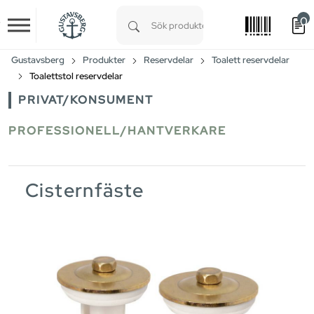
0
Skip to main content
Type 1 or more characters for results.
Gustavsberg
Produkter
Reservdelar
Toalett reservdelar
Toalettstol reservdelar
PRIVAT/KONSUMENT
PROFESSIONELL/HANTVERKARE
Cisternfäste