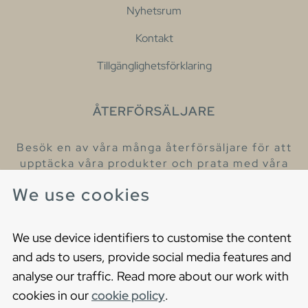
Nyhetsrum
Kontakt
Tillgänglighetsförklaring
ÅTERFÖRSÄLJARE
Besök en av våra många återförsäljare för att
upptäcka våra produkter och prata med våra
hjälpsamma kollegor.
We use cookies
Hitta din närmaste återförsäljare
We use device identifiers to customise the content
and ads to users, provide social media features and
analyse our traffic. Read more about our work with
cookies in our
cookie policy
.