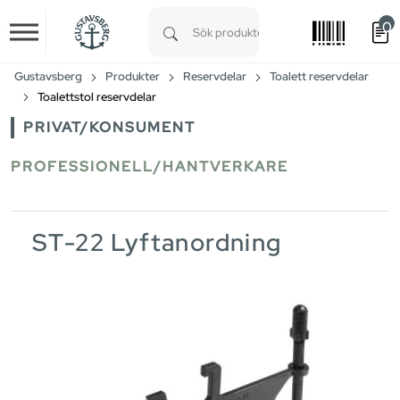
0
Skip to main content
Type 1 or more characters for results.
Gustavsberg
Produkter
Reservdelar
Toalett reservdelar
Toalettstol reservdelar
PRIVAT/KONSUMENT
PROFESSIONELL/HANTVERKARE
ST-22 Lyftanordning