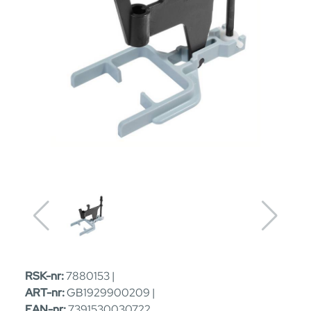
RSK-nr:
7880153 |
ART-nr:
GB1929900209 |
EAN-nr:
7391530030722