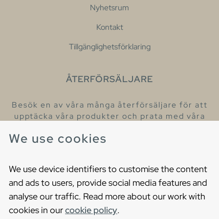
Nyhetsrum
Kontakt
Tillgänglighetsförklaring
ÅTERFÖRSÄLJARE
Besök en av våra många återförsäljare för att
upptäcka våra produkter och prata med våra
hjälpsamma kollegor.
We use cookies
Hitta din närmaste återförsäljare
We use device identifiers to customise the content
and ads to users, provide social media features and
analyse our traffic. Read more about our work with
cookies in our
cookie policy
.