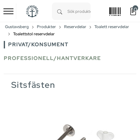
0
Skip to main content
Type 1 or more characters for results.
Gustavsberg
Produkter
Reservdelar
Toalett reservdelar
Toalettstol reservdelar
PRIVAT/KONSUMENT
PROFESSIONELL/HANTVERKARE
Sitsfästen