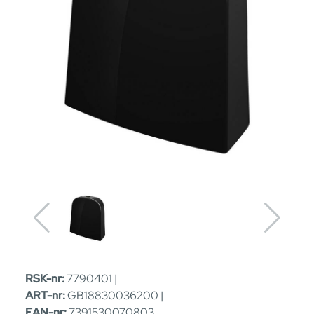
RSK-nr:
7790401 |
ART-nr:
GB18830036200 |
EAN-nr:
7391530070803