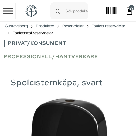
0
Skip to main content
Type 1 or more characters for results.
Gustavsberg
Produkter
Reservdelar
Toalett reservdelar
Toalettstol reservdelar
PRIVAT/KONSUMENT
PROFESSIONELL/HANTVERKARE
Spolcisternkåpa, svart