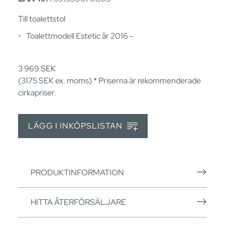
Till toalettstol
Toalettmodell Estetic år 2016 -
3 969
SEK
(3175
SEK
ex. moms) * Priserna är rekommenderade
cirkapriser.
LÄGG I INKÖPSLISTAN
PRODUKTINFORMATION
HITTA ÅTERFÖRSÄLJARE