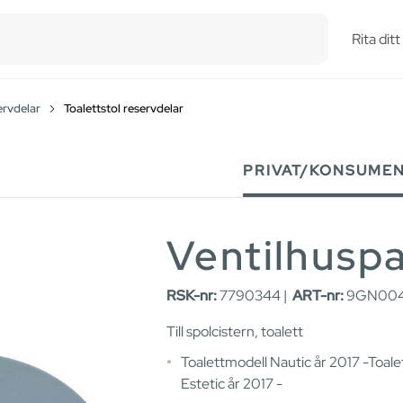
esults.
Rita dit
ervdelar
Toalettstol reservdelar
PRIVAT/KONSUME
Ventilhusp
RSK-nr:
7790344 |
ART-nr:
9GN004
Till spolcistern, toalett
Toalettmodell Nautic år 2017 -Toal
Estetic år 2017 -