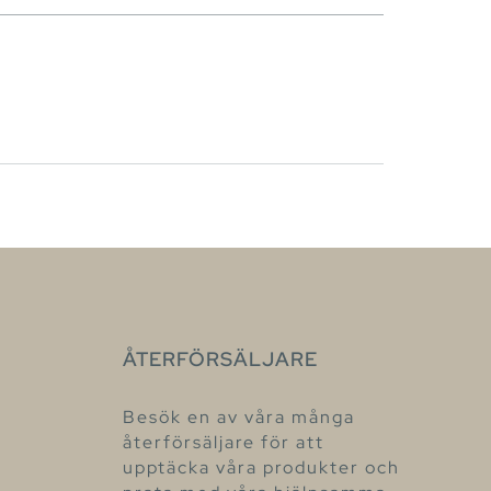
ÅTERFÖRSÄLJARE
Besök en av våra många
återförsäljare för att
upptäcka våra produkter och