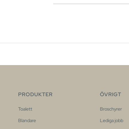
PRODUKTER
ÖVRIGT
Toalett
Broschyrer
Blandare
Lediga jobb