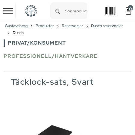
0
Skip to main content
Type 1 or more characters for results.
Gustavsberg
Produkter
Reservdelar
Dusch reservdelar
Dusch
PRIVAT/KONSUMENT
PROFESSIONELL/HANTVERKARE
Täcklock-sats, Svart