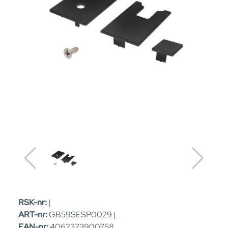
RSK-nr:
|
ART-nr:
GB59SESP0029 |
EAN-nr:
4062373900758