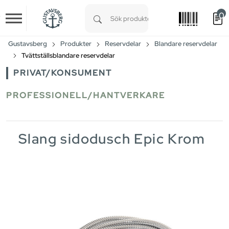
0
Skip to main content
Type 1 or more characters for results.
Gustavsberg
Produkter
Reservdelar
Blandare reservdelar
Tvättställsblandare reservdelar
PRIVAT/KONSUMENT
PROFESSIONELL/HANTVERKARE
Slang sidodusch Epic Krom