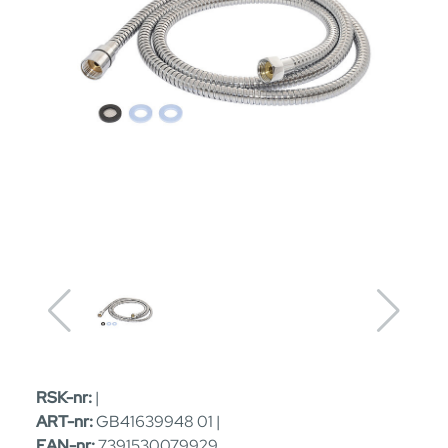
RSK-nr:
|
ART-nr:
GB41639948 01 |
EAN-nr:
7391530079929