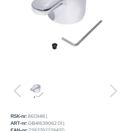
RSK-nr:
8613148 |
ART-nr:
GB41639062 01 |
EAN-nr:
7393792229470