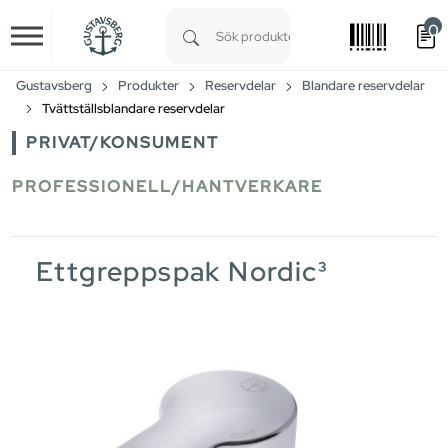
0
Skip to main content
Type 1 or more characters for results.
Gustavsberg
Produkter
Reservdelar
Blandare reservdelar
Tvättställsblandare reservdelar
PRIVAT/KONSUMENT
PROFESSIONELL/HANTVERKARE
Ettgreppspak Nordic³