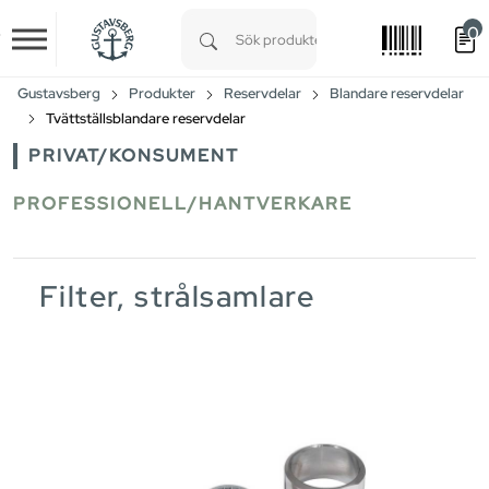
0
Skip to main content
Type 1 or more characters for results.
Gustavsberg
Produkter
Reservdelar
Blandare reservdelar
Tvättställsblandare reservdelar
PRIVAT/KONSUMENT
PROFESSIONELL/HANTVERKARE
Filter, strålsamlare