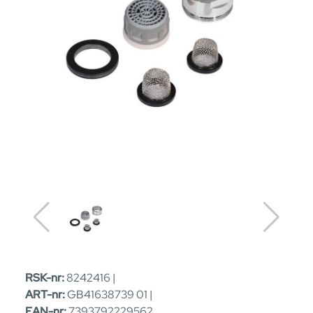
RSK-nr:
8242416 |
ART-nr:
GB41638739 01 |
EAN-nr:
7393792229562