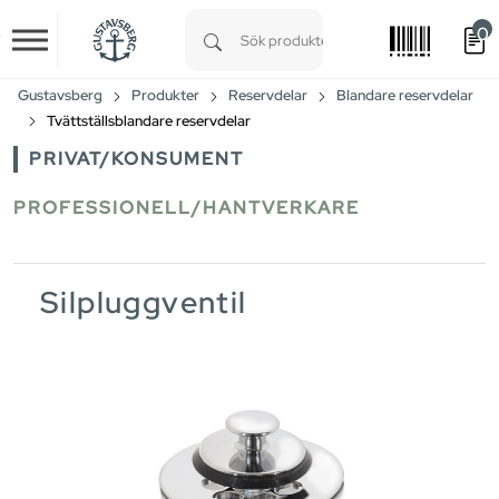
0
Skip to main content
Type 1 or more characters for results.
Gustavsberg
Produkter
Reservdelar
Blandare reservdelar
Tvättställsblandare reservdelar
PRIVAT/KONSUMENT
PROFESSIONELL/HANTVERKARE
Silpluggventil