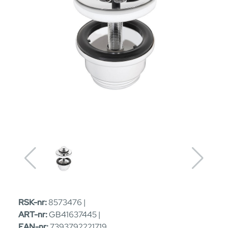
RSK-nr:
8573476 |
ART-nr:
GB41637445 |
EAN-nr:
7393792221719