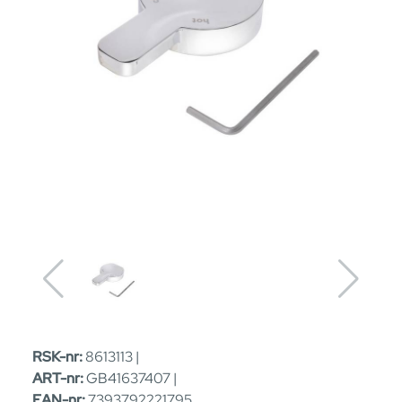
RSK-nr:
8613113 |
ART-nr:
GB41637407 |
EAN-nr:
7393792221795