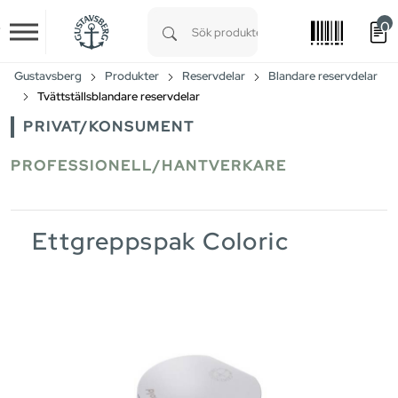
0
Skip to main content
Type 1 or more characters for results.
Gustavsberg
Produkter
Reservdelar
Blandare reservdelar
Tvättställsblandare reservdelar
PRIVAT/KONSUMENT
PROFESSIONELL/HANTVERKARE
Ettgreppspak Coloric